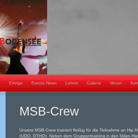
e
Erfolge
Events News
Lehrer
Galerie
Verein
Kon
MSB-Crew
Unsere MSB-Crew trainiert fleißig für die Teilnahme an Hip 
(UDO, DTHO). Neben dem Gruppentraining in den Stilen Hip