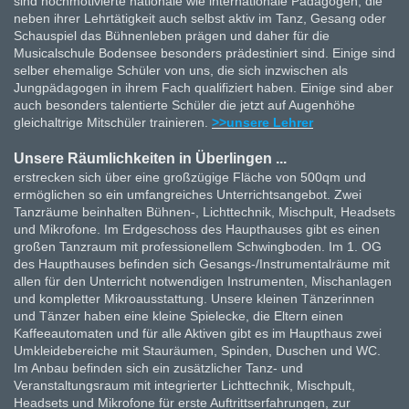
sind hochmotivierte nationale wie internationale Pädagogen, die
neben ihrer Lehrtätigkeit auch selbst aktiv im Tanz, Gesang oder
Schauspiel das Bühnenleben prägen und daher für die
Musicalschule Bodensee besonders prädestiniert sind. Einige sind
selber ehemalige Schüler von uns, die sich inzwischen als
Jungpädagogen in ihrem Fach qualifiziert haben. Einige sind aber
auch besonders talentierte Schüler die jetzt auf Augenhöhe
gleichaltrige Mitschüler trainieren.
>>unsere Lehrer
Unsere Räumlichkeiten in Überlingen ...
erstrecken sich über eine großzügige Fläche von 500qm und
ermöglichen so ein umfangreiches Unterrichtsangebot. Zwei
Tanzräume beinhalten Bühnen-, Lichttechnik, Mischpult, Headsets
und Mikrofone. Im Erdgeschoss des Haupthauses gibt es einen
großen Tanzraum mit professionellem Schwingboden. Im 1. OG
des Haupthauses befinden sich Gesangs-/Instrumentalräume mit
allen für den Unterricht notwendigen Instrumenten, Mischanlagen
und kompletter Mikroausstattung. Unsere kleinen Tänzerinnen
und Tänzer haben eine kleine Spielecke, die Eltern einen
Kaffeeautomaten und für alle Aktiven gibt es im Haupthaus zwei
Umkleidebereiche mit Stauräumen, Spinden, Duschen und WC.
Im Anbau befinden sich ein zusätzlicher Tanz- und
Veranstaltungsraum mit integrierter Lichttechnik, Mischpult,
Headsets und Mikrofone für erste Auftrittserfahrungen, zur